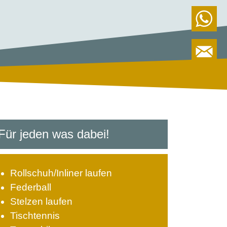
Für jeden was dabei!
Rollschuh/Inliner laufen
Federball
Stelzen laufen
Tischtennis