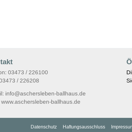
takt
Ö
on: 03473 / 226100
D
 03473 / 226208
Si
l: info@aschersleben-ballhaus.de
 www.aschersleben-ballhaus.de
Datenschutz
Haftungsausschluss
Impressu