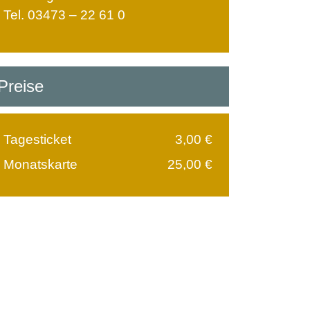
Tel. 03473 – 22 61 0
Preise
Tagesticket
3,00 €
Monatskarte
25,00 €