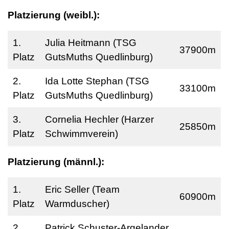
Platzierung (weibl.):
1.
Julia Heitmann (TSG
37900m
Platz
GutsMuths Quedlinburg)
2.
Ida Lotte Stephan (TSG
33100m
Platz
GutsMuths Quedlinburg)
3.
Cornelia Hechler (Harzer
25850m
Platz
Schwimmverein)
Platzierung (männl.):
1.
Eric Seller (Team
60900m
Platz
Warmduscher)
2.
Patrick Schuster-Argelander