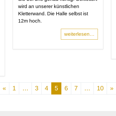
wird an unserer künstlichen
Kletterwand. Die Halle selbst ist
12m hoch.
weiterlesen…
Posts navigation
«
1
…
3
4
5
6
7
…
10
»