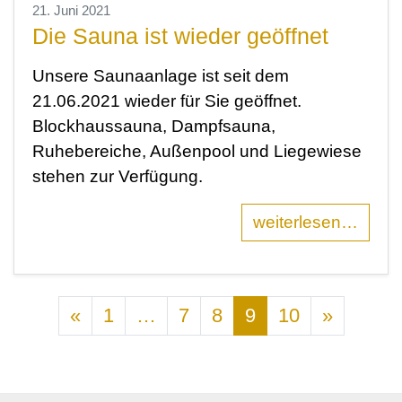
21. Juni 2021
Die Sauna ist wieder geöffnet
Unsere Saunaanlage ist seit dem
21.06.2021 wieder für Sie geöffnet.
Blockhaussauna, Dampfsauna,
Ruhebereiche, Außenpool und Liegewiese
stehen zur Verfügung.
weiterlesen…
Posts navigation
«
1
…
7
8
9
10
»